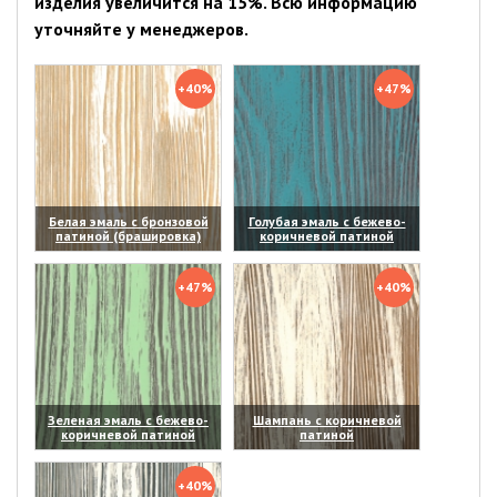
изделия увеличится на 15%. Всю информацию
уточняйте у менеджеров.
+40%
+47%
Белая эмаль с бронзовой
Голубая эмаль с бежево-
патиной (брашировка)
коричневой патиной
(увеличить)
(увеличить)
+47%
+40%
Зеленая эмаль с бежево-
Шампань с коричневой
коричневой патиной
патиной
(увеличить)
(увеличить)
+40%