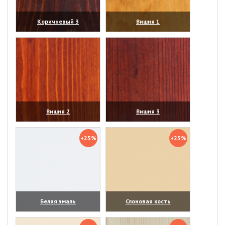
Коричневый 3
Вишня 1
(увеличить)
(увеличить)
Вишня 2
Вишня 3
(увеличить)
(увеличить)
+25%
+25%
Белая эмаль
Слоновая кость
(увеличить)
(увеличить)