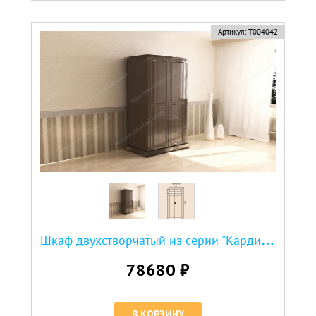
новинка
Артикул:
Т004042
Ш
каф двухстворчатый из серии "Кардинал"
78680 ₽
В КОРЗИНУ