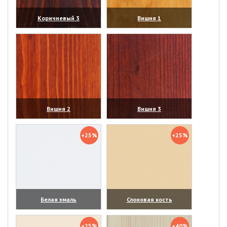
Коричневый 3
Вишня 1
(увеличить)
(увеличить)
Вишня 2
Вишня 3
(увеличить)
(увеличить)
+25%
+25%
Белая эмаль
Слоновая кость
(увеличить)
(увеличить)
+25%
+40%