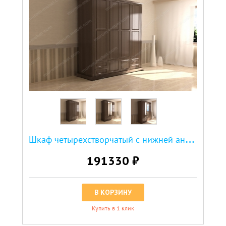
Ш
каф четырехстворчатый с нижней антресолью из серии "Кардинал"
191330 ₽
В КОРЗИНУ
Купить в 1 клик