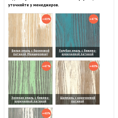
уточняйте у менеджеров.
+40%
+47%
Белая эмаль с бронзовой
Голубая эмаль с бежево-
патиной (брашировка)
коричневой патиной
(увеличить)
(увеличить)
+47%
+40%
Зеленая эмаль с бежево-
Шампань с коричневой
коричневой патиной
патиной
(увеличить)
(увеличить)
+40%