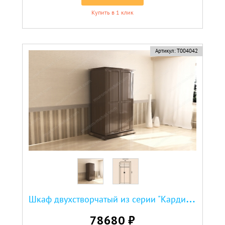
Купить в 1 клик
новинка
Артикул:
Т004042
Ш
каф двухстворчатый из серии "Кардинал"
78680 ₽