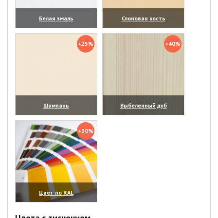
Белая эмаль
Слоновая кость
(увеличить)
(увеличить)
+25%
+40%
Шампань
Выбеленный дуб
(увеличить)
(увеличить)
+30%
Цвет по RAL
(увеличить)
Цвета с тиснением