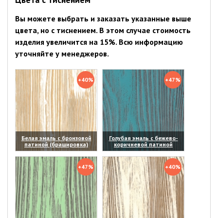
Вы можете выбрать и заказать указанные выше
цвета, но с тиснением. В этом случае стоимость
изделия увеличится на 15%. Всю информацию
уточняйте у менеджеров.
+40%
+47%
Белая эмаль с бронзовой
Голубая эмаль с бежево-
патиной (брашировка)
коричневой патиной
(увеличить)
(увеличить)
+47%
+40%