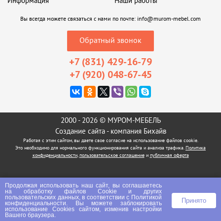
Информация
Наши работы
Вы всегда можете связаться с нами по почте:
info@murom-mebel.com
Обратный звонок
+7 (831) 429-16-79
+7 (920) 048-67-45
2000 - 2026 © МУРОМ-МЕБЕЛЬ
Создание сайта
- компания Бихайв
Работая с этим сайтом, вы даете свое согласие на использование файлов cookie.
Это необходимо для нормального функционирования сайта и анализа трафика.
Политика
конфиденциальности
,
пользовательское соглашение
и
публичная оферта
Продолжая использовать наш сайт, вы соглашаетесь
на
обработку файлов Сookie
и других
пользовательских данных, в соответствии с
Политикой
Принято
конфиденциальности
. Вы можете заблокировать
использование Cookies сайтом, изменив настройки
Вашего браузера.