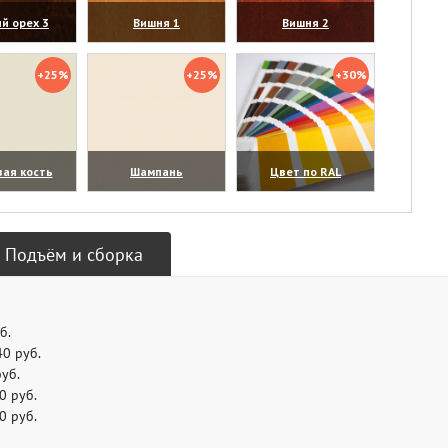
й орех 3
Вишня 1
Вишня 2
личить)
(увеличить)
(увеличить)
+25%
+25%
+30%
вая кость
Шампань
Цвет по RAL
личить)
(увеличить)
(увеличить)
Подъём и сборка
б.
40 руб.
руб.
0 руб.
0 руб.