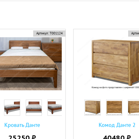
Артикул:
Т001124
Артик
Кровать Данте
Комод Данте 2
25250 ₽
40480 ₽