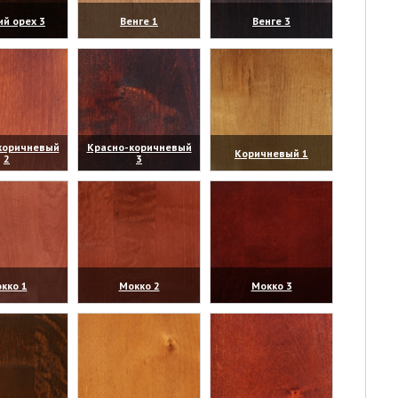
ий орех 3
Венге 1
Венге 3
личить)
(увеличить)
(увеличить)
коричневый
Красно-коричневый
Коричневый 1
2
3
личить)
(увеличить)
(увеличить)
кко 1
Мокко 2
Мокко 3
личить)
(увеличить)
(увеличить)