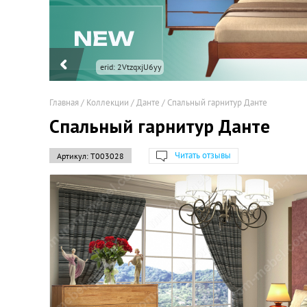
erid: 2VtzqxjU6yy
Главная
/
Коллекции
/
Данте
/
Спальный гарнитур Данте
Спальный гарнитур Данте
Читать отзывы
Артикул:
Т003028