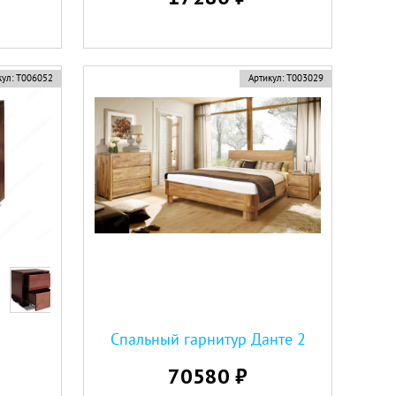
ул:
Т006052
Артикул:
Т003029
Спальный гарнитур Данте 2
70580 ₽