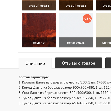
Старый орех 1
Старый орех 2
Стары
(увеличить)
(увеличить)
(уве
+25%
Вишня 3
Белая эмаль
Слоно
(увеличить)
(увеличить)
(уве
Отзывы о товаре
Описание
Состав гарнитура:
1. Кровать Данте из березы: размер 90*200, 1 шт. 39660 ру
2. Комод Данте из березы: размер 900x900x480, 1 шт. 512
3. Стол Данте из березы: размер 500x500x500, 1 шт. 7770 
4. Тумба Данте из березы: размер 450x450x350, 1 шт. 2201
5. Тумба Данте из березы: размер 450x450x350, 1 шт. 2201