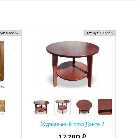
ул:
Т005162
Артикул:
Т009113
Журнальный стол Данте 2
17280 ₽