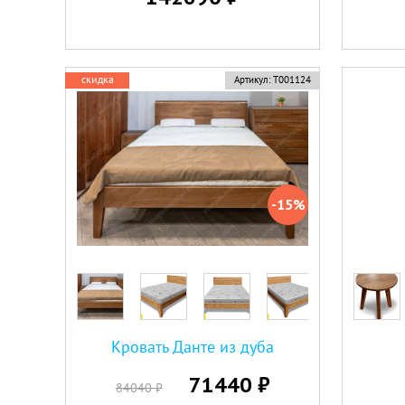
скидка
Артикул:
Т001124
-15%
Кровать Данте из дуба
71440 ₽
84040 ₽