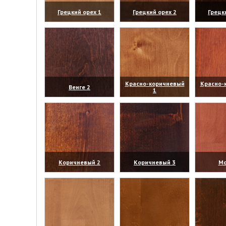
Грецкий орех 1
Грецкий орех 2
Грецк
(увеличить)
(увеличить)
(уве
Красно-коричневый
Красно-
Венге 2
1
(увеличить)
(увеличить)
(уве
Коричневый 2
Коричневый 3
Мо
(увеличить)
(увеличить)
(уве