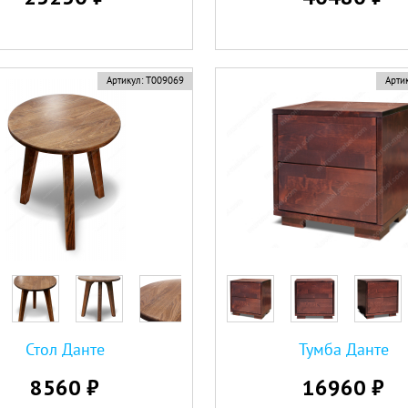
Артикул:
Т009069
Артик
Стол Данте
Тумба Данте
8560 ₽
16960 ₽