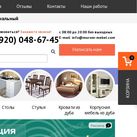
а
Отзывы
Контакты
Наши работы
анальный
звониться?
Закажите звонок!
с
08:00
до
20:00
без выходных
(920) 048-67-45
E-mail:
info@murom-mebel.com
Написать нам
0
КОРЗИНА
Столы
Стулья
Кровати из
Корпусная
дуба
мебель из дуба
Реклама