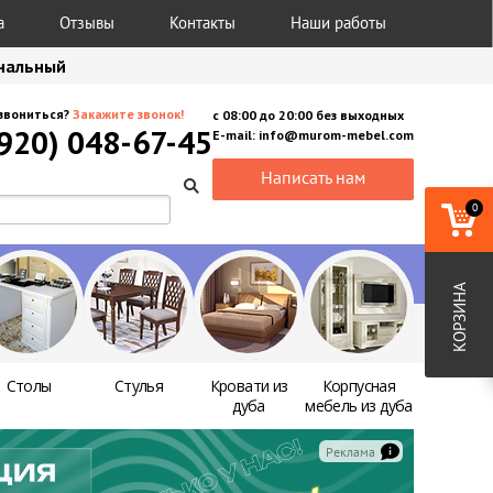
а
Отзывы
Контакты
Наши работы
анальный
звониться?
Закажите звонок!
с
08:00
до
20:00
без выходных
(920) 048-67-45
E-mail:
info@murom-mebel.com
Написать нам
0
КОРЗИНА
Столы
Стулья
Кровати из
Корпусная
дуба
мебель из дуба
Реклама