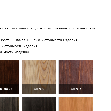
я от оригинальных цветов, это вызвано особенностями
 кость", "Шампань" +25% к стоимости изделия.
 к стоимости изделия.
оимости изделия.
ий орех 3
Венге 1
Венге 2
личить)
(увеличить)
(увеличить)