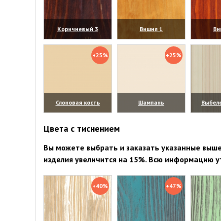
Коричневый 3
Вишня 1
Ви
(увеличить)
(увеличить)
(уве
+25%
+25%
Слоновая кость
Шампань
Выбел
(увеличить)
(увеличить)
(уве
Цвета с тиснением
Вы можете выбрать и заказать указанные выше 
изделия увеличится на 15%. Всю информацию у
+40%
+47%