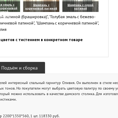
я эмаль с
Шампань с
Шампань с серой
коричневой
коричневой патиной
патиной
тиной
(увеличить)
(увеличить)
й патиной (брашировка)", "Голубая эмаль с бежево-
личить)
ричневой патиной", "Шампань с коричневой патиной",
елия
цветов с тистением в конкретном товаре
Подъём и сборка
лей интересный спальный гарнитур Оливия. Он выполнен в стиле нео
лых тонов. Но покупатели могут выбрать цветовую палитру по своему 
торый можно использовать в качестве дамского столика. Для изготов
истиками.
ер 2200*1350*560, 1 шт. 118330 руб.