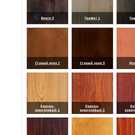
Венге 3
Графит 1
Гр
(увеличить)
(увеличить)
(уве
Старый орех 2
Старый орех 3
Мо
(увеличить)
(увеличить)
(уве
Красно-
Красно-
Кр
коричневый-1
коричневый-2
кори
(увеличить)
(увеличить)
(уве