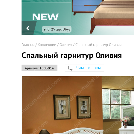
erid: 2VtzqxjU6yy
Главная
/
Коллекции
/
Оливия
/
Спальный гарнитур Оливия
Спальный гарнитур Оливия
Читать отзывы
Артикул:
Т003016