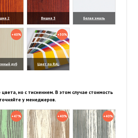
шня 2
Вишня 3
Белая эмаль
личить)
(увеличить)
(увеличить)
+40%
+30%
енный дуб
Цвет по RAL
личить)
(увеличить)
цвета, но с тиснением. В этом случае стоимость
точняйте у менеджеров.
+47%
+40%
+40%