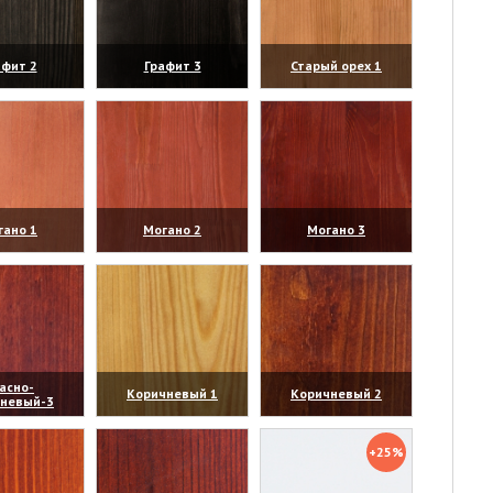
афит 2
Графит 3
Старый орех 1
личить)
(увеличить)
(увеличить)
гано 1
Могано 2
Могано 3
личить)
(увеличить)
(увеличить)
асно-
Коричневый 1
Коричневый 2
чневый-3
личить)
(увеличить)
(увеличить)
+25%