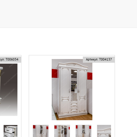
ул:
Т006034
Артикул:
Т004137