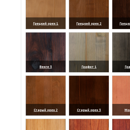
Грецкий орех 1
Грецкий орех 2
Грецк
(увеличить)
(увеличить)
(уве
Венге 3
Графит 1
Гр
(увеличить)
(увеличить)
(уве
Старый орех 2
Старый орех 3
Мо
(увеличить)
(увеличить)
(уве