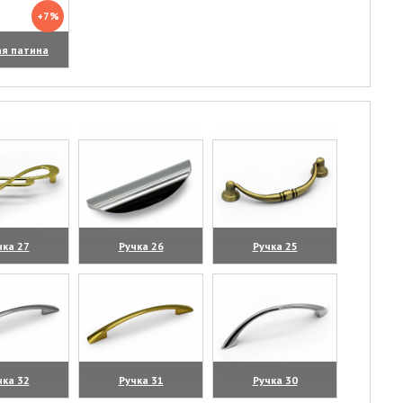
+7%
ая патина
чка 27
Ручка 26
Ручка 25
личить)
(увеличить)
(увеличить)
чка 32
Ручка 31
Ручка 30
личить)
(увеличить)
(увеличить)