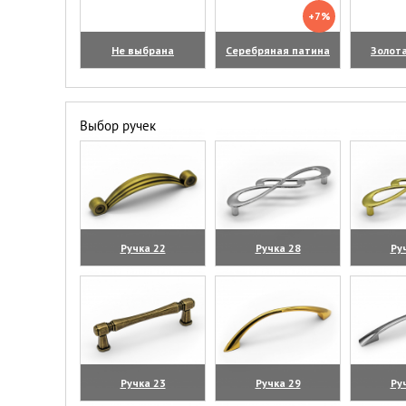
+7%
Не выбрана
Серебряная патина
Золот
Выбор ручек
Ручка 22
Ручка 28
Ру
(увеличить)
(увеличить)
(уве
Ручка 23
Ручка 29
Ру
(увеличить)
(увеличить)
(уве