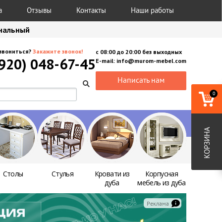
а
Отзывы
Контакты
Наши работы
анальный
звониться?
Закажите звонок!
с
08:00
до
20:00
без выходных
(920) 048-67-45
E-mail:
info@murom-mebel.com
Написать нам
0
КОРЗИНА
Столы
Стулья
Кровати из
Корпусная
дуба
мебель из дуба
Реклама