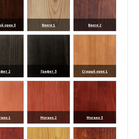
ий орех 3
Венге 1
Венге 2
личить)
(увеличить)
(увеличить)
афит 2
Графит 3
Старый орех 1
личить)
(увеличить)
(увеличить)
гано 1
Могано 2
Могано 3
личить)
(увеличить)
(увеличить)