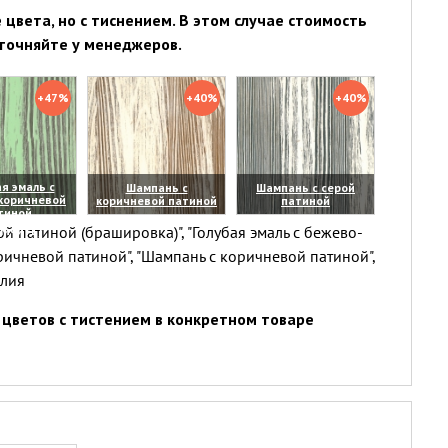
цвета, но с тиснением. В этом случае стоимость
точняйте у менеджеров.
+47%
+40%
+40%
я эмаль с
Шампань с
Шампань с серой
коричневой
коричневой патиной
патиной
тиной
(увеличить)
(увеличить)
й патиной (брашировка)", "Голубая эмаль с бежево-
личить)
ричневой патиной", "Шампань с коричневой патиной",
елия
цветов с тистением в конкретном товаре