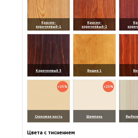
Красно-
Красно-
Кр
коричневый-1
коричневый-2
кори
(увеличить)
(увеличить)
(уве
Коричневый 3
Вишня 1
Ви
(увеличить)
(увеличить)
(уве
+25%
+25%
Слоновая кость
Шампань
Выбел
(увеличить)
(увеличить)
(уве
Цвета с тиснением