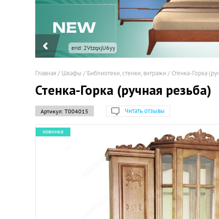
erid: 2VtzqxjU6yy
Главная
/
Шкафы
/
Библиотеки, стенки, витражи
/
Стенка-Горка (ру
Стенка-Горка (ручная резьба)
Читать отзывы
Артикул:
Т004015
новинка