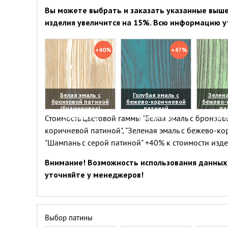
Вы можете выбрать и заказать указанные выше 
изделия увеличится на 15%. Всю информацию у
+40%
+47%
Белая эмаль с
Голубая эмаль с
Зелена
бронзовой патиной
бежево-коричневой
бежево-
(брашировка)
патиной
па
Стоимость цветовой гаммы "Белая эмаль с бронзово
(увеличить)
(увеличить)
(уве
коричневой патиной", "Зеленая эмаль с бежево-ко
"Шампань с серой патиной" +40% к стоимости изд
Внимание! Возможность использования данных 
уточняйте у менеджеров!
Выбор патины