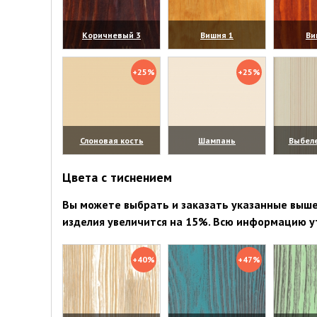
Коричневый 3
Вишня 1
Ви
(увеличить)
(увеличить)
(уве
+25%
+25%
Слоновая кость
Шампань
Выбел
(увеличить)
(увеличить)
(уве
Цвета с тиснением
Вы можете выбрать и заказать указанные выше 
изделия увеличится на 15%. Всю информацию у
+40%
+47%