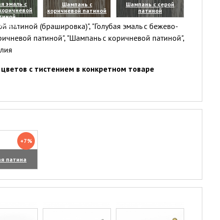
я эмаль с
Шампань с
Шампань с серой
коричневой
коричневой патиной
патиной
тиной
(увеличить)
(увеличить)
й патиной (брашировка)", "Голубая эмаль с бежево-
личить)
ричневой патиной", "Шампань с коричневой патиной",
елия
цветов с тистением в конкретном товаре
+7%
ая патина