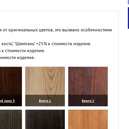
я от оригинальных цветов, это вызвано особенностями
 кость", "Шампань" +25% к стоимости изделия.
 к стоимости изделия.
оимости изделия.
ий орех 3
Венге 1
Венге 2
личить)
(увеличить)
(увеличить)