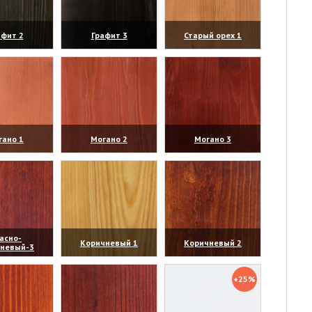
афит 2
Графит 3
Старый орех 1
личить)
(увеличить)
(увеличить)
гано 1
Могано 2
Могано 3
личить)
(увеличить)
(увеличить)
асно-
Коричневый 1
Коричневый 2
чневый-3
личить)
(увеличить)
(увеличить)
+25%