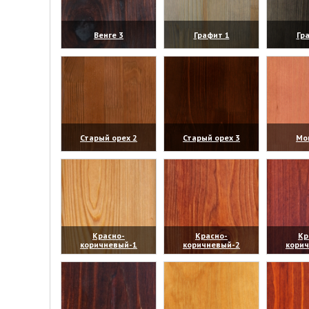
Венге 3
Графит 1
Гр
(увеличить)
(увеличить)
(уве
Старый орех 2
Старый орех 3
Мо
(увеличить)
(увеличить)
(уве
Красно-
Красно-
Кр
коричневый-1
коричневый-2
кори
(увеличить)
(увеличить)
(уве