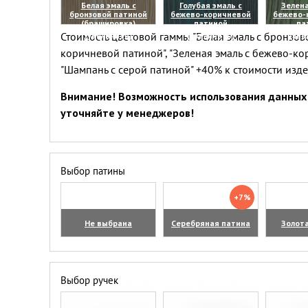
Белая эмаль с
Голубая эмаль с
Зелена
бронзовой патиной
бежево-коричневой
бежево-
(брашировка)
патиной
па
Стоимость цветовой гаммы "Белая эмаль с бронзово
(увеличить)
(увеличить)
(уве
коричневой патиной", "Зеленая эмаль с бежево-ко
"Шампань с серой патиной" +40% к стоимости изд
Внимание! Возможность использования данных 
уточняйте у менеджеров!
Выбор патины
+7%
Не выбрана
Серебряная патина
Золот
Выбор ручек