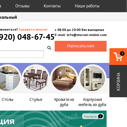
а
Отзывы
Контакты
Наши работы
анальный
звониться?
Закажите звонок!
с
08:00
до
20:00
без выходных
(920) 048-67-45
E-mail:
info@murom-mebel.com
Написать нам
0
КОРЗИНА
Столы
Стулья
Кровати из
Корпусная
дуба
мебель из дуба
Реклама