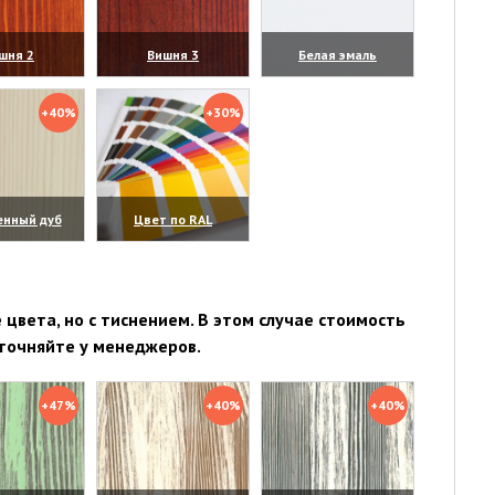
шня 2
Вишня 3
Белая эмаль
личить)
(увеличить)
(увеличить)
+40%
+30%
енный дуб
Цвет по RAL
личить)
(увеличить)
цвета, но с тиснением. В этом случае стоимость
точняйте у менеджеров.
+47%
+40%
+40%