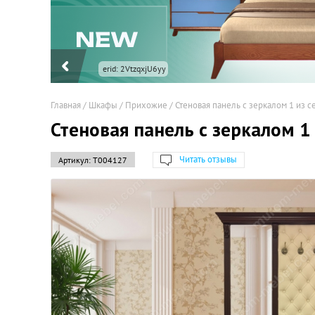
erid: 2VtzqxjU6yy
Главная
/
Шкафы
/
Прихожие
/
Стеновая панель с зеркалом 1 из се
Стеновая панель с зеркалом 1 
Читать отзывы
Артикул:
Т004127