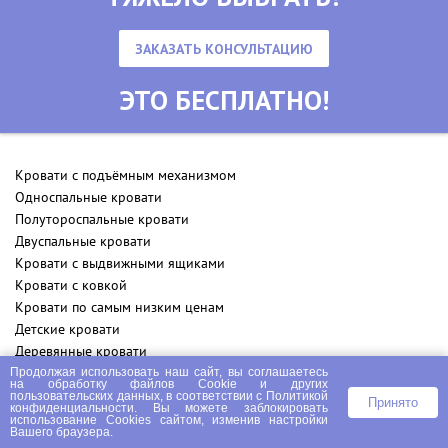
ЗАКАЗАТЬ КОНСУЛЬТАЦИЮ
ЭТО БЕСПЛАТНО!
Кровати с подъёмным механизмом
Односпальные кровати
Полутороспальные кровати
Двуспальные кровати
Кровати с выдвижными ящиками
Кровати с ковкой
Кровати по самым низким ценам
Детские кровати
Деревянные кровати
Кровати из массива
Продолжая использовать наш сайт, вы соглашаетесь
на
обработку файлов Сookie
и других
Кровати из сосны
пользовательских данных, в соответствии с
Политикой
Принято
конфиденциальности
. Вы можете заблокировать
Кровати для дачи
использование Cookies сайтом, изменив настройки
Вашего браузера.
Кровать тахта