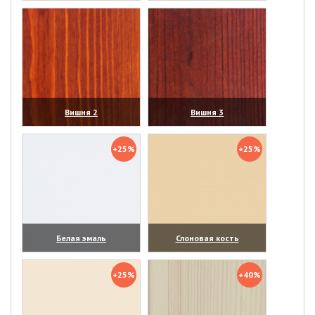
(увеличить)
(увеличить)
Вишня 2
Вишня 3
(увеличить)
(увеличить)
+25%
+25%
Белая эмаль
Слоновая кость
(увеличить)
(увеличить)
+25%
+40%