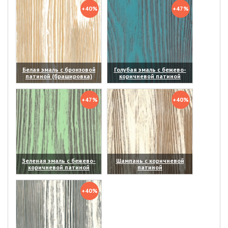
+40%
+47%
Белая эмаль с бронзовой
Голубая эмаль с бежево-
патиной (брашировка)
коричневой патиной
(увеличить)
(увеличить)
+47%
+40%
Зеленая эмаль с бежево-
Шампань с коричневой
коричневой патиной
патиной
(увеличить)
(увеличить)
+40%