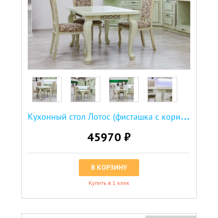
К
ухонный стол Лотос (фисташка с коричневой патиной)
45970 ₽
В КОРЗИНУ
Купить в 1 клик