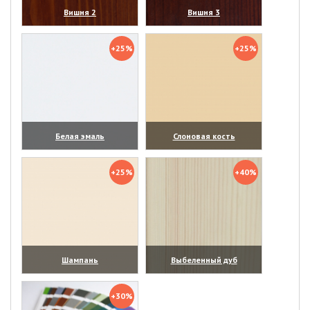
Вишня 2
Вишня 3
(увеличить)
(увеличить)
+25%
+25%
Белая эмаль
Слоновая кость
(увеличить)
(увеличить)
+25%
+40%
Шампань
Выбеленный дуб
(увеличить)
(увеличить)
+30%