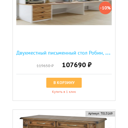
-10%
Д
вухместный письменный стол Робин, верхние фасады МДФ эмаль
107690 ₽
119650 ₽
В КОРЗИНУ
Купить в 1 клик
скидка
Артикул:
Т013169