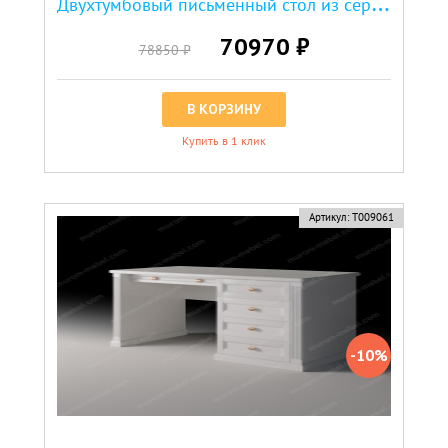
Д
вухтумбовый письменный стол из серии "Пальма"
70970 ₽
78850 ₽
В КОРЗИНУ
Купить в 1 клик
скидка
Артикул:
Т009061
-10%