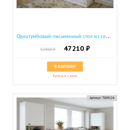
О
днотумбовый письменный стол из серии "Пальма"
47210 ₽
52450 ₽
В КОРЗИНУ
Купить в 1 клик
скидка
Артикул:
Т009124