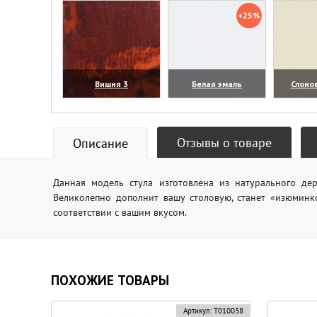
+25%
Вишня 3
Белая эмаль
Слоно
(увеличить)
(увеличить)
(уве
Отзывы о товаре
Описание
Данная модель стула изготовлена из натурального дер
Великолепно дополнит вашу столовую, станет «изюминк
соответствии с вашим вкусом.
ПОХОЖИЕ ТОВАРЫ
Артикул:
Т010038