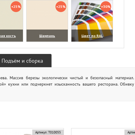
+25%
+25%
+30%
вая кость
Шампань
Цвет по RAL
личить)
(увеличить)
(увеличить)
Подъём и сборка
ева. Массив березы экологически чистый и безопасный материал.
ой» кухни или подчеркнет изысканность вашего ресторана. Обивку
Артикул:
Т010055
Артик