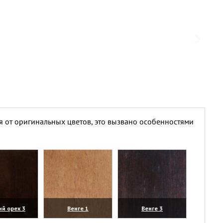
я от оригинальных цветов, это вызвано особенностями
ий орех 3
Венге 1
Венге 3
личить)
(увеличить)
(увеличить)