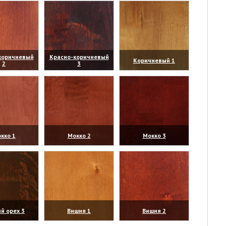
коричневый
Красно-коричневый
Коричневый 1
2
3
личить)
(увеличить)
(увеличить)
кко 1
Мокко 2
Мокко 3
личить)
(увеличить)
(увеличить)
й орех 3
Вишня 1
Вишня 2
личить)
(увеличить)
(увеличить)