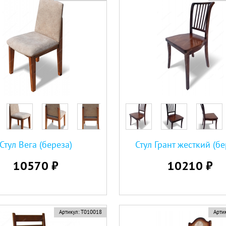
Стул Вега (береза)
Стул Грант жесткий (бе
10570 ₽
10210 ₽
Артикул:
Т010018
Артик