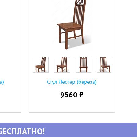
а)
Стул Лестер (береза)
9560 ₽
БЕСПЛАТНО!