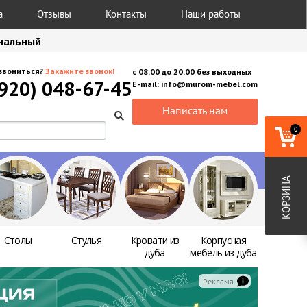
а
Отзывы
Контакты
Наши работы
анальный
звониться?
Закажите звонок!
с
08:00
до
20:00
без выходных
(920) 048-67-45
E-mail:
info@murom-mebel.com
Написать нам
0
КОРЗИНА
Столы
Стулья
Кровати из
Корпусная
дуба
мебель из дуба