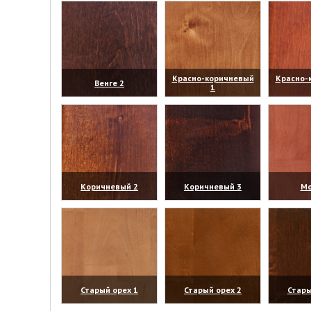
Красно-коричневый
Красно-
Венге 2
1
(увеличить)
(увеличить)
(уве
Коричневый 2
Коричневый 3
Мо
(увеличить)
(увеличить)
(уве
Старый орех 1
Старый орех 2
Стары
(увеличить)
(увеличить)
(уве