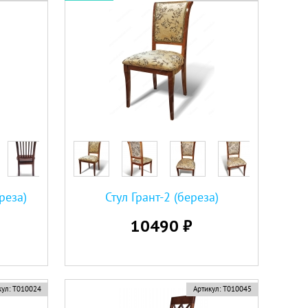
реза)
Стул Грант-2 (береза)
10490 ₽
ул:
Т010024
Артикул:
Т010045