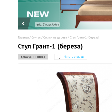
Главная
/
Стулья
/
Стулья из дерева
/
Стул Грант-1 (береза)
Стул Грант-1 (береза)
Читать отзывы
Артикул:
Т010041