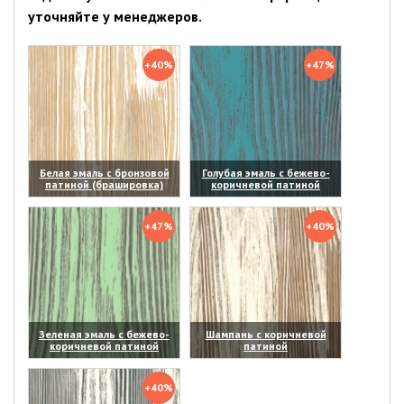
уточняйте у менеджеров.
+40%
+47%
Белая эмаль с бронзовой
Голубая эмаль с бежево-
патиной (брашировка)
коричневой патиной
(увеличить)
(увеличить)
+47%
+40%
Зеленая эмаль с бежево-
Шампань с коричневой
коричневой патиной
патиной
(увеличить)
(увеличить)
+40%