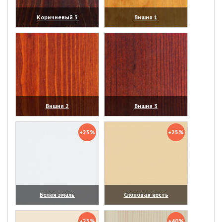
Коричневый 3
Вишня 1
(увеличить)
(увеличить)
Вишня 2
Вишня 3
(увеличить)
(увеличить)
+25%
+25%
Белая эмаль
Слоновая кость
(увеличить)
(увеличить)
+25%
+40%