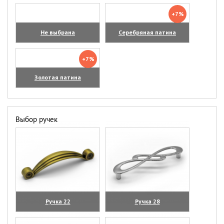
+7%
Не выбрана
Серебряная патина
+7%
Золотая патина
Выбор ручек
Ручка 22
Ручка 28
(увеличить)
(увеличить)