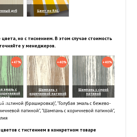
енный дуб
Цвет по RAL
личить)
(увеличить)
цвета, но с тиснением. В этом случае стоимость
точняйте у менеджеров.
+47%
+40%
+40%
я эмаль с
Шампань с
Шампань с серой
коричневой
коричневой патиной
патиной
тиной
(увеличить)
(увеличить)
й патиной (брашировка)", "Голубая эмаль с бежево-
личить)
ричневой патиной", "Шампань с коричневой патиной",
елия
цветов с тистением в конкретном товаре