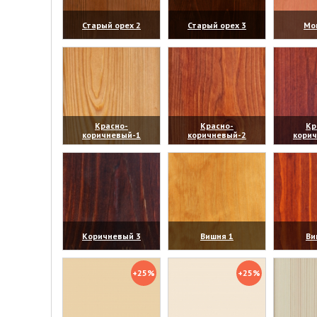
Старый орех 2
Старый орех 3
Мо
(увеличить)
(увеличить)
(уве
Красно-
Красно-
Кр
коричневый-1
коричневый-2
кори
(увеличить)
(увеличить)
(уве
Коричневый 3
Вишня 1
Ви
(увеличить)
(увеличить)
(уве
+25%
+25%