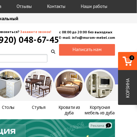
а
Отзывы
Контакты
Наши работы
анальный
звониться?
Закажите звонок!
с
08:00
до
20:00
без выходных
(920) 048-67-45
E-mail:
info@murom-mebel.com
Написать нам
0
КОРЗИНА
Столы
Стулья
Кровати из
Корпусная
дуба
мебель из дуба