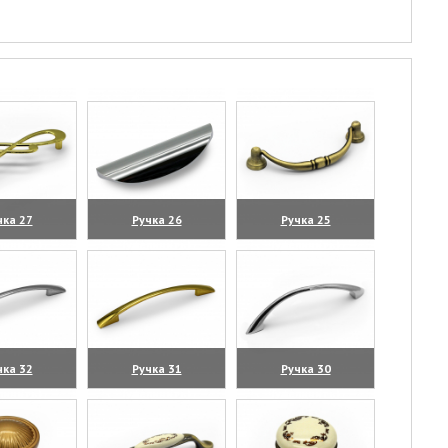
чка 27
Ручка 26
Ручка 25
личить)
(увеличить)
(увеличить)
чка 32
Ручка 31
Ручка 30
личить)
(увеличить)
(увеличить)