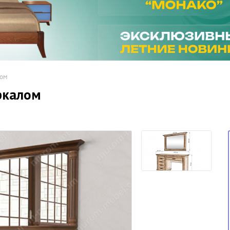
лом
ркалом