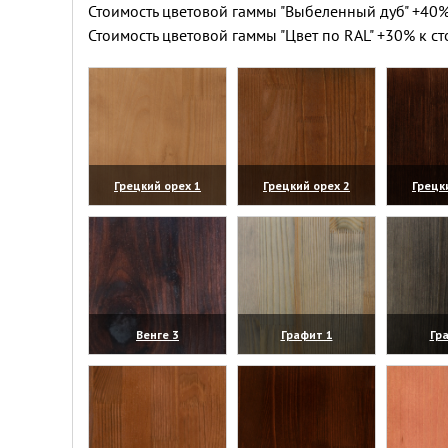
Стоимость цветовой гаммы "Выбеленный дуб" +40%
Стоимость цветовой гаммы "Цвет по RAL" +30% к ст
Грецкий орех 1
Грецкий орех 2
Грецк
(увеличить)
(увеличить)
(уве
Венге 3
Графит 1
Гр
(увеличить)
(увеличить)
(уве