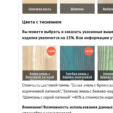
Слоновая кость
Шампань
Выбел
(увеличить)
(увеличить)
(уве
Цвета с тиснением
Вы можете выбрать и заказать указанные выше 
изделия увеличится на 15%. Всю информацию у
+40%
+47%
Белая эмаль с
Голубая эмаль с
Зелена
бронзовой патиной
бежево-коричневой
бежево-
(брашировка)
патиной
па
Стоимость цветовой гаммы "Белая эмаль с бронзово
(увеличить)
(увеличить)
(уве
коричневой патиной", "Зеленая эмаль с бежево-ко
"Шампань с серой патиной" +40% к стоимости изд
Внимание! Возможность использования данных 