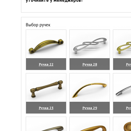
уточняйте у менеджеров!
Выбор ручек
Ручка 22
Ручка 28
Ру
(увеличить)
(увеличить)
(уве
Ручка 23
Ручка 29
Ру
(увеличить)
(увеличить)
(уве