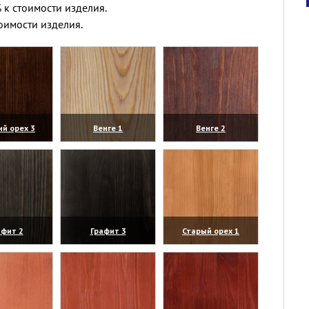
 к стоимости изделия.
оимости изделия.
ий орех 3
Венге 1
Венге 2
личить)
(увеличить)
(увеличить)
афит 2
Графит 3
Старый орех 1
личить)
(увеличить)
(увеличить)