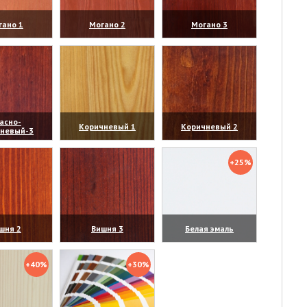
гано 1
Могано 2
Могано 3
личить)
(увеличить)
(увеличить)
асно-
Коричневый 1
Коричневый 2
чневый-3
личить)
(увеличить)
(увеличить)
+25%
шня 2
Вишня 3
Белая эмаль
личить)
(увеличить)
(увеличить)
+40%
+30%