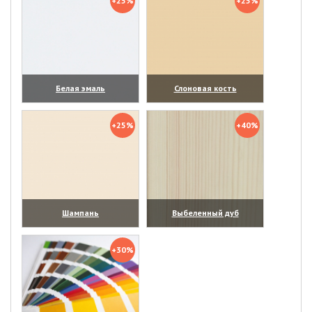
+25%
+25%
Белая эмаль
Слоновая кость
(увеличить)
(увеличить)
+25%
+40%
Шампань
Выбеленный дуб
(увеличить)
(увеличить)
+30%