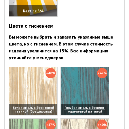
Цвет по RAL
(увеличить)
Цвета с тиснением
Вы можете выбрать и заказать указанные выше
цвета, но с тиснением. В этом случае стоимость
изделия увеличится на 15%. Всю информацию
уточняйте у менеджеров.
+40%
+47%
Белая эмаль с бронзовой
Голубая эмаль с бежево-
патиной (брашировка)
коричневой патиной
(увеличить)
(увеличить)
+47%
+40%