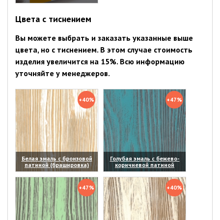
(увеличить)
Цвета с тиснением
Вы можете выбрать и заказать указанные выше
цвета, но с тиснением. В этом случае стоимость
изделия увеличится на 15%. Всю информацию
уточняйте у менеджеров.
+40%
+47%
Белая эмаль с бронзовой
Голубая эмаль с бежево-
патиной (брашировка)
коричневой патиной
(увеличить)
(увеличить)
+47%
+40%