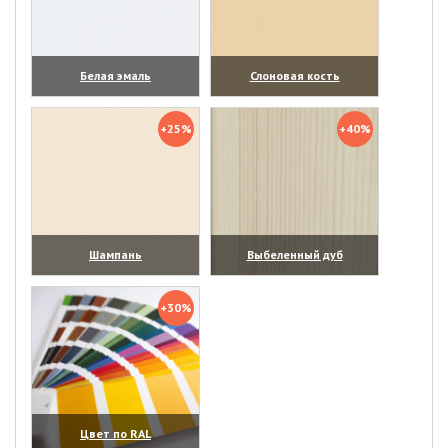
Белая эмаль
Слоновая кость
(увеличить)
(увеличить)
+25%
+40%
Шампань
Выбеленный дуб
(увеличить)
(увеличить)
+30%
Цвет по RAL