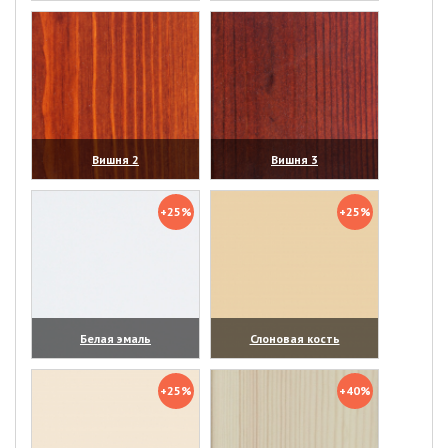
(увеличить)
(увеличить)
Вишня 2
Вишня 3
(увеличить)
(увеличить)
+25%
+25%
Белая эмаль
Слоновая кость
(увеличить)
(увеличить)
+25%
+40%