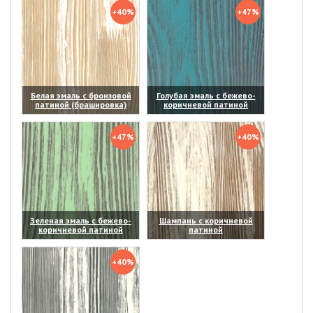
+40%
+47%
Белая эмаль с бронзовой
Голубая эмаль с бежево-
патиной (брашировка)
коричневой патиной
(увеличить)
(увеличить)
+47%
+40%
Зеленая эмаль с бежево-
Шампань с коричневой
коричневой патиной
патиной
(увеличить)
(увеличить)
+40%