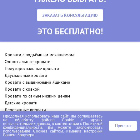
ЗАКАЗАТЬ КОНСУЛЬТАЦИЮ
ЭТО БЕСПЛАТНО!
Кровати с подъёмным механизмом
Односпальные кровати
Полутороспальные кровати
Двуспальные кровати
Кровати с выдвижными ящиками
Кровати с ковкой
Кровати по самым низким ценам
Детские кровати
Деревянные кровати
Кровати из массива
Продолжая использовать наш сайт, вы соглашаетесь
на
обработку файлов Сookie
и других
Кровати из сосны
пользовательских данных, в соответствии с
Политикой
Принято
конфиденциальности
. Вы можете заблокировать
Кровати для дачи
использование Cookies сайтом, изменив настройки
Вашего браузера.
Кровать тахта