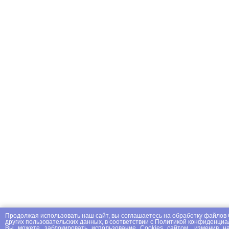
Продолжая использовать наш сайт, вы соглашаетесь на
обработку файлов 
других пользовательских данных, в соответствии с
Политикой конфиденциа
Вы можете заблокировать использование Cookies сайтом, изменив на