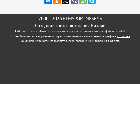
2000 - 2026 © МУРОМ-МЕБЕЛЬ
Создание сайта
- компания Бихайв
Работая с этим сайтом, вы даете свое согласие на использование файлов cookie.
Это необходимо для нормального функционирования сайта и анализа трафика.
Политика
конфиденциальности
,
пользовательское соглашение
и
публичная оферта