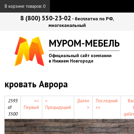
В корзине товаров:
0
8 (800) 550-23-02
- бесплатно по РФ,
многоканальный
МУРОМ-МЕБЕЛЬ
Официальный сайт компании
в Нижнем Новгороде
кровать Аврора
2593
<<
<
Далее
Последний
Ba
of
Первый
Предыдущий
>
>>
3500
galle