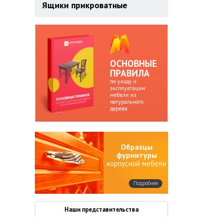
Ящики прикроватные
ОСНОВНЫЕ
ПРАВИЛА
по уходу и
эксплуатации
мебели из
натурального
дерева
Образцы
фурнитуры
корпусной мебели
Подробнее
Наши представительства