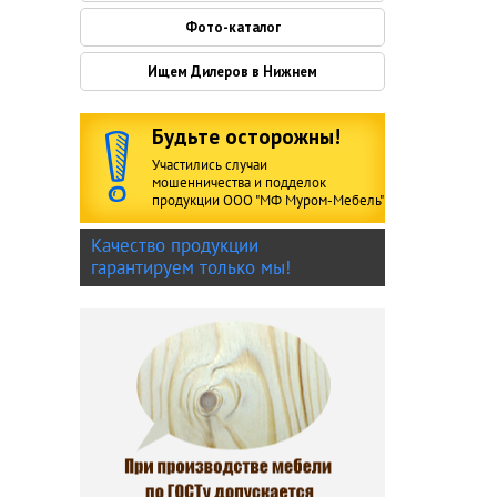
Фото-каталог
Ищем Дилеров в Нижнем
Будьте осторожны!
Участились случаи
мошенничества и подделок
продукции ООО "МФ Муром-Мебель"
Качество продукции
гарантируем только мы!