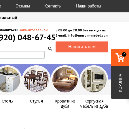
а
Отзывы
Контакты
Наши работы
анальный
звониться?
Закажите звонок!
с
08:00
до
20:00
без выходных
(920) 048-67-45
E-mail:
info@murom-mebel.com
Написать нам
0
КОРЗИНА
Столы
Стулья
Кровати из
Корпусная
дуба
мебель из дуба