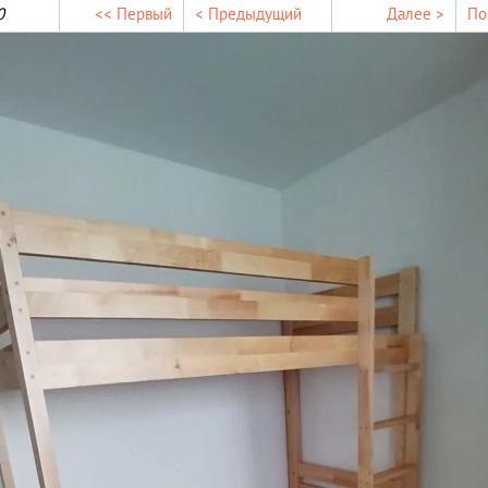
0
<< Первый
< Предыдущий
Далее >
По