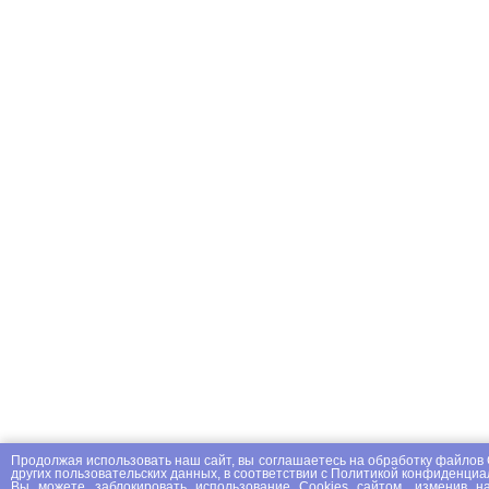
Продолжая использовать наш сайт, вы соглашаетесь на
обработку файлов 
других пользовательских данных, в соответствии с
Политикой конфиденциа
Вы можете заблокировать использование Cookies сайтом, изменив на