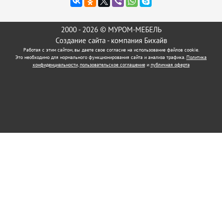
2000 - 2026 © МУРОМ-МЕБЕЛЬ
Создание сайта
- компания Бихайв
Работая с этим сайтом, вы даете свое согласие на использование файлов cookie.
Это необходимо для нормального функционирования сайта и анализа трафика.
Политика
конфиденциальности
,
пользовательское соглашение
и
публичная оферта