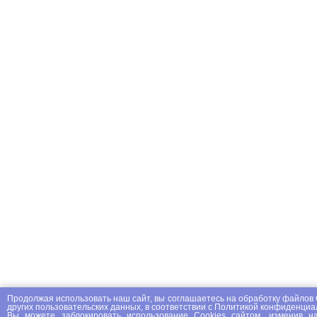
Продолжая использовать наш сайт, вы соглашаетесь на
обработку файлов 
других пользовательских данных, в соответствии с
Политикой конфиденциа
Вы можете заблокировать использование Cookies сайтом, изменив на