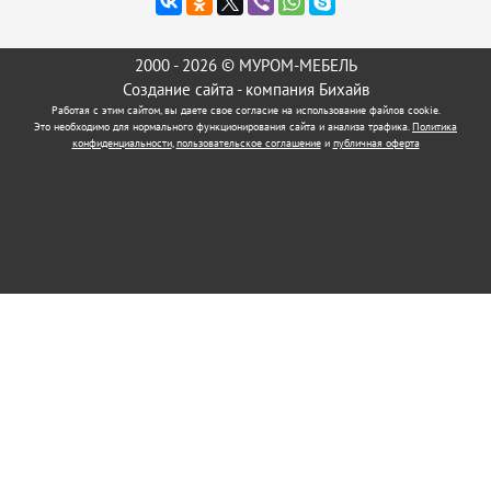
2000 - 2026 © МУРОМ-МЕБЕЛЬ
Создание сайта
- компания Бихайв
Работая с этим сайтом, вы даете свое согласие на использование файлов cookie.
Это необходимо для нормального функционирования сайта и анализа трафика.
Политика
конфиденциальности
,
пользовательское соглашение
и
публичная оферта