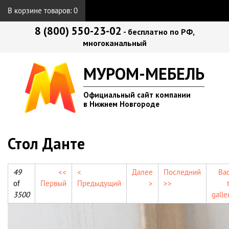
В корзине товаров:
0
8 (800) 550-23-02
- бесплатно по РФ,
многоканальный
МУРОМ-МЕБЕЛЬ
Официальный сайт компании
в Нижнем Новгороде
Стол Данте
49
<<
<
Далее
Последний
Ba
of
Первый
Предыдущий
>
>>
3500
galle