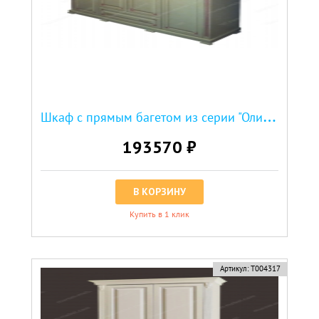
Ш
каф с прямым багетом из серии "Оливия"
193570 ₽
В КОРЗИНУ
Купить в 1 клик
Артикул:
Т004317