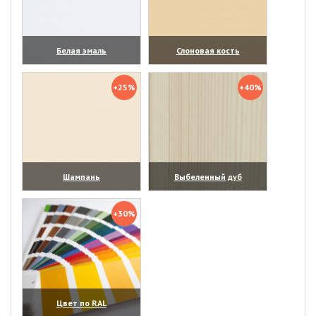
Белая эмаль
Слоновая кость
(увеличить)
(увеличить)
+25%
+40%
Шампань
Выбеленный дуб
(увеличить)
(увеличить)
+30%
Цвет по RAL