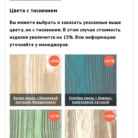
(увеличить)
Цвета с тиснением
Вы можете выбрать и заказать указанные выше
цвета, но с тиснением. В этом случае стоимость
изделия увеличится на 15%. Всю информацию
уточняйте у менеджеров.
+40%
+47%
Белая эмаль с бронзовой
Голубая эмаль с бежево-
патиной (брашировка)
коричневой патиной
(увеличить)
(увеличить)
+47%
+40%