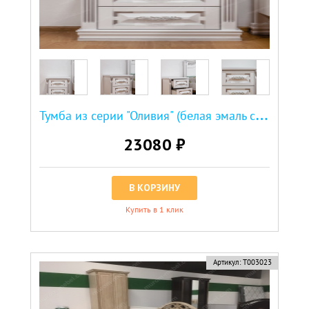
Т
умба из серии "Оливия" (белая эмаль с серебряной патиной)
23080 ₽
В КОРЗИНУ
Купить в 1 клик
Артикул:
Т003023