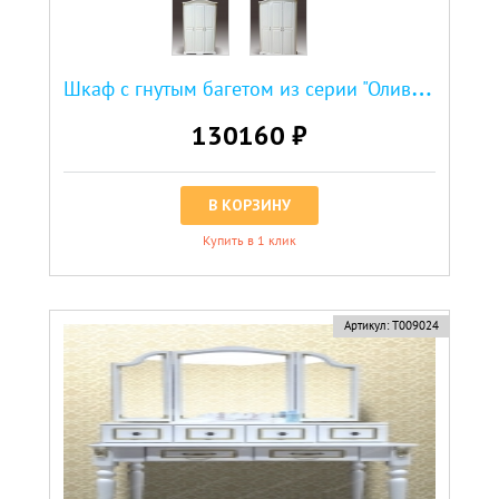
Ш
каф с гнутым багетом из серии "Оливия"
130160 ₽
В КОРЗИНУ
Купить в 1 клик
Артикул:
Т009024