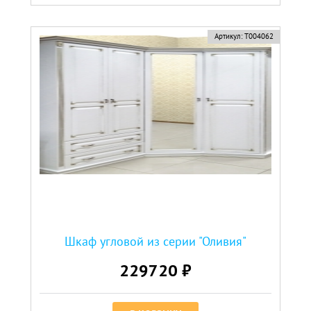
Артикул:
Т004062
Шкаф угловой из серии "Оливия"
229720 ₽