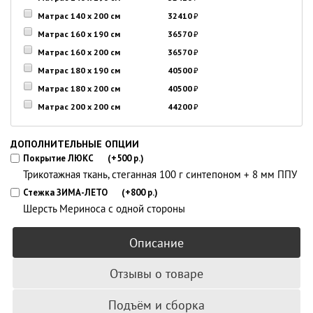
Матрас 140 x 200 см
32410
₽
Матрас 160 x 190 см
36570
₽
Матрас 160 x 200 см
36570
₽
Матрас 180 x 190 см
40500
₽
Матрас 180 x 200 см
40500
₽
Матрас 200 x 200 см
44200
₽
ДОПОЛНИТЕЛЬНЫЕ ОПЦИИ
Покрытие ЛЮКС
(+500 р.)
Трикотажная ткань, стеганная 100 г синтепоном + 8 мм ППУ
Стежка ЗИМА-ЛЕТО
(+800 р.)
Шерсть Мериноса с одной стороны
Описание
Отзывы о товаре
Подъём и сборка