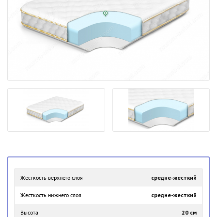
Жесткость верхнего слоя
средне-жесткий
Жесткость нижнего слоя
средне-жесткий
Высота
20 см