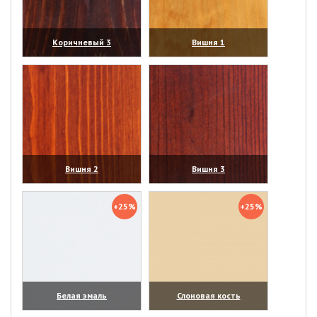
Коричневый 3
Вишня 1
(увеличить)
(увеличить)
Вишня 2
Вишня 3
(увеличить)
(увеличить)
+25%
+25%
Белая эмаль
Слоновая кость
(увеличить)
(увеличить)