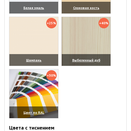
Белая эмаль
Слоновая кость
(увеличить)
(увеличить)
+25%
+40%
Шампань
Выбеленный дуб
(увеличить)
(увеличить)
+30%
Цвет по RAL
(увеличить)
Цвета с тиснением