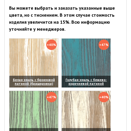
Вы можете выбрать и заказать указанные выше
цвета, но с тиснением. В этом случае стоимость
изделия увеличится на 15%. Всю информацию
уточняйте у менеджеров.
+40%
+47%
Белая эмаль с бронзовой
Голубая эмаль с бежево-
патиной (брашировка)
коричневой патиной
(увеличить)
(увеличить)
+47%
+40%