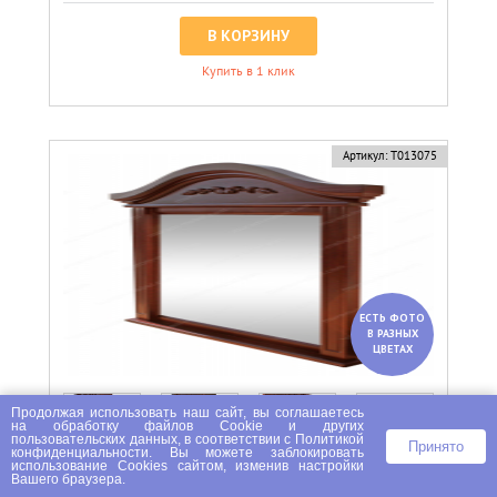
В КОРЗИНУ
Купить в 1 клик
Артикул:
Т013075
ЕСТЬ ФОТО
В РАЗНЫХ
ЦВЕТАХ
Продолжая использовать наш сайт, вы соглашаетесь
на
обработку файлов Сookie
и других
пользовательских данных, в соответствии с
Политикой
Принято
конфиденциальности
. Вы можете заблокировать
использование Cookies сайтом, изменив настройки
Зеркало Валео
Вашего браузера.