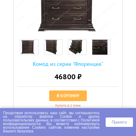
Комод из серии "Флоренция"
46800 ₽
В КОРЗИНУ
Купить в 1 клик
Продолжая использовать наш сайт, вы соглашаетесь
на
обработку файлов Сookie
и других
пользовательских данных, в соответствии с
Политикой
Принято
конфиденциальности
. Вы можете заблокировать
использование Cookies сайтом, изменив настройки
Артикул:
Т004121
Вашего браузера.