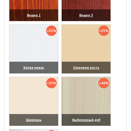
Вишня 2
Вишня 3
(увеличить)
(увеличить)
+25%
+25%
Белая эмаль
Слоновая кость
(увеличить)
(увеличить)
+25%
+40%
Шампань
Выбеленный дуб
(увеличить)
(увеличить)