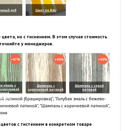
енный дуб
Цвет по RAL
личить)
(увеличить)
цвета, но с тиснением. В этом случае стоимость
точняйте у менеджеров.
+47%
+40%
+40%
я эмаль с
Шампань с
Шампань с серой
коричневой
коричневой патиной
патиной
тиной
(увеличить)
(увеличить)
й патиной (брашировка)", "Голубая эмаль с бежево-
личить)
ричневой патиной", "Шампань с коричневой патиной",
елия
цветов с тистением в конкретном товаре