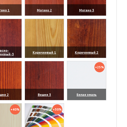
гано 1
Могано 2
Могано 3
личить)
(увеличить)
(увеличить)
асно-
Коричневый 1
Коричневый 2
чневый-3
личить)
(увеличить)
(увеличить)
+25%
шня 2
Вишня 3
Белая эмаль
личить)
(увеличить)
(увеличить)
+40%
+30%