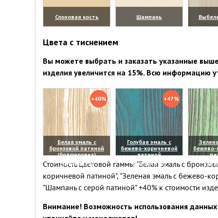
Слоновая кость
Шампань
Выбел
(увеличить)
(увеличить)
(уве
Цвета с тиснением
Вы можете выбрать и заказать указанные выше 
изделия увеличится на 15%. Всю информацию у
+40%
+47%
Белая эмаль с
Голубая эмаль с
Зелена
бронзовой патиной
бежево-коричневой
бежево-
(брашировка)
патиной
па
Стоимость цветовой гаммы "Белая эмаль с бронзово
(увеличить)
(увеличить)
(уве
коричневой патиной", "Зеленая эмаль с бежево-ко
"Шампань с серой патиной" +40% к стоимости изд
Внимание! Возможность использования данных 