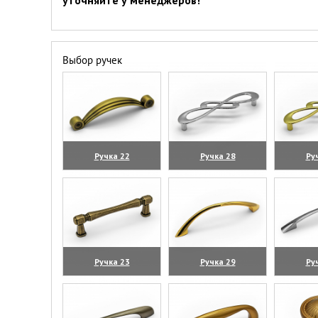
уточняйте у менеджеров!
Выбор ручек
Ручка 22
Ручка 28
Ру
(увеличить)
(увеличить)
(уве
Ручка 23
Ручка 29
Ру
(увеличить)
(увеличить)
(уве