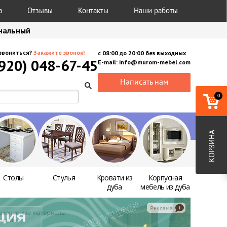
а
Отзывы
Контакты
Наши работы
анальный
звониться?
Закажите звонок!
с
08:00
до
20:00
без выходных
(920) 048-67-45
E-mail:
info@murom-mebel.com
Написать нам
0
КОРЗИНА
Столы
Стулья
Кровати из
Корпусная
дуба
мебель из дуба