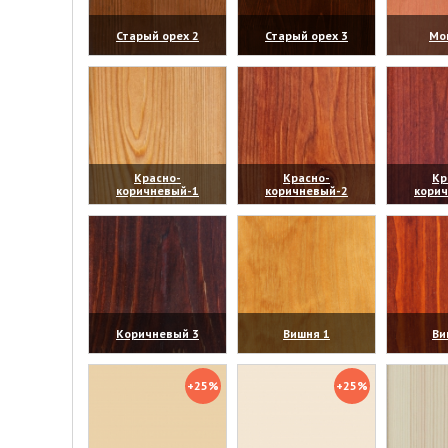
Старый орех 2
Старый орех 3
Мо
(увеличить)
(увеличить)
(уве
Красно-
Красно-
Кр
коричневый-1
коричневый-2
кори
(увеличить)
(увеличить)
(уве
Коричневый 3
Вишня 1
Ви
(увеличить)
(увеличить)
(уве
+25%
+25%