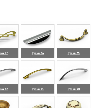
чка 27
Ручка 26
Ручка 25
личить)
(увеличить)
(увеличить)
чка 32
Ручка 31
Ручка 30
личить)
(увеличить)
(увеличить)