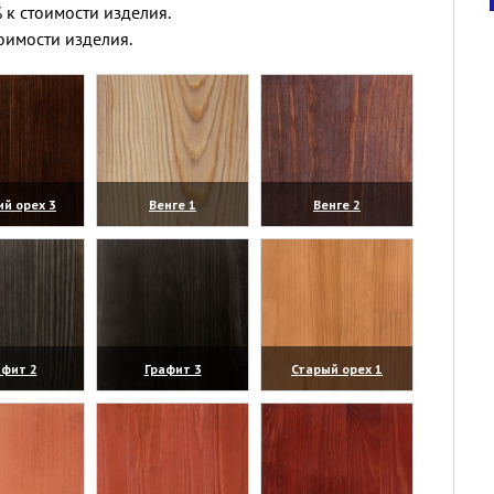
 к стоимости изделия.
оимости изделия.
ий орех 3
Венге 1
Венге 2
личить)
(увеличить)
(увеличить)
афит 2
Графит 3
Старый орех 1
личить)
(увеличить)
(увеличить)