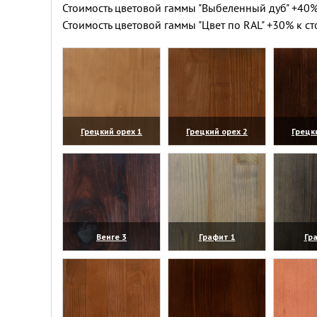
Стоимость цветовой гаммы "Выбеленный дуб" +40%
Стоимость цветовой гаммы "Цвет по RAL" +30% к ст
Грецкий орех 1
Грецкий орех 2
Грецк
(увеличить)
(увеличить)
(уве
Венге 3
Графит 1
Гр
(увеличить)
(увеличить)
(уве