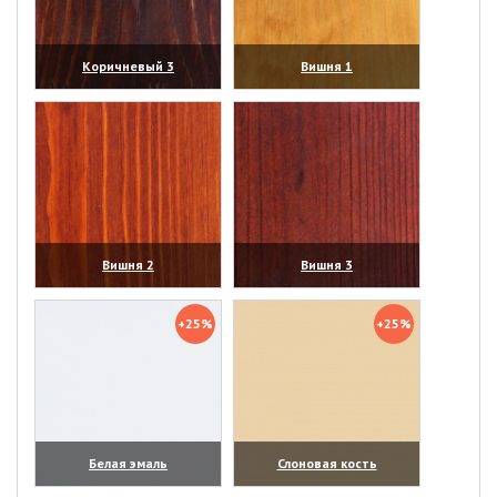
Коричневый 3
Вишня 1
(увеличить)
(увеличить)
Вишня 2
Вишня 3
(увеличить)
(увеличить)
+25%
+25%
Белая эмаль
Слоновая кость
(увеличить)
(увеличить)