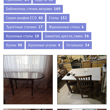
Библиотеки, стенки, витражи
169
Серия шкафов ECO
40
Столы
132
Туалетные столики
27
Журнальные столы
6
Кухонные столы
10
Банкетки, кресла, лавки
36
Кухни
98
Кухонные уголки
4
Остальное
54