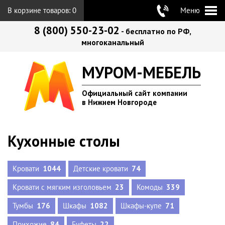
В корзине товаров:
0
Меню
8 (800) 550-23-02
- бесплатно по РФ,
многоканальный
МУРОМ-МЕБЕЛЬ
Официальный сайт компании
в Нижнем Новгороде
Кухонные столы
Кровати
1044
Детские кровати
74
Кровати с мягким изголовьем
23
Комоды
339
Тумбы
176
Шкафы
1082
Шкафы-купе
71
Прихожие
84
Буфеты
22