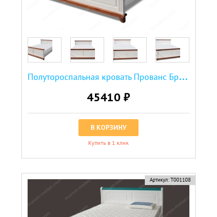
П
олутороспальная кровать Прованс Браво
45410 ₽
В КОРЗИНУ
Купить в 1 клик
Артикул:
Т001108