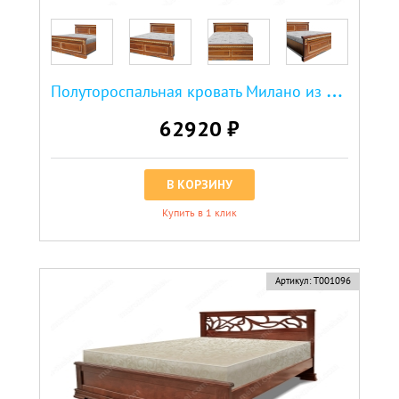
П
олутороспальная кровать Милано из березы
62920 ₽
В КОРЗИНУ
Купить в 1 клик
новинка
Артикул:
Т001096
хит