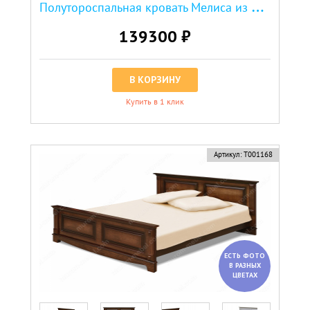
П
олутороспальная кровать Мелиса из дуба
139300 ₽
В КОРЗИНУ
Купить в 1 клик
Артикул:
Т001168
ЕСТЬ ФОТО
В РАЗНЫХ
ЦВЕТАХ