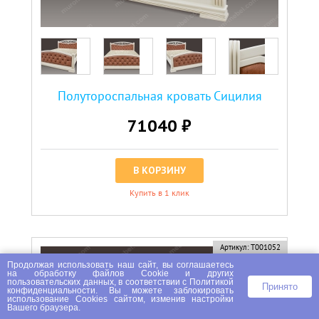
Полутороспальная кровать Сицилия
71040 ₽
В КОРЗИНУ
Купить в 1 клик
Артикул:
Т001052
Продолжая использовать наш сайт, вы соглашаетесь
на
обработку файлов Сookie
и других
пользовательских данных, в соответствии с
Политикой
Принято
конфиденциальности
. Вы можете заблокировать
использование Cookies сайтом, изменив настройки
Вашего браузера.