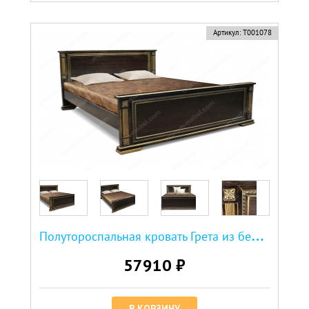
Артикул:
Т001078
П
олутороспальная кровать Грета из березы
57910 ₽
В КОРЗИНУ