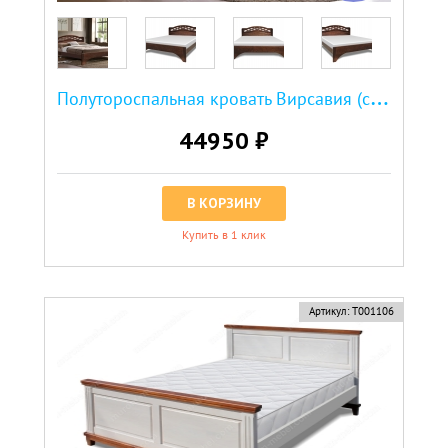
П
олутороспальная кровать Вирсавия (сосна, резьба береза)
44950 ₽
В КОРЗИНУ
Купить в 1 клик
Артикул:
Т001106