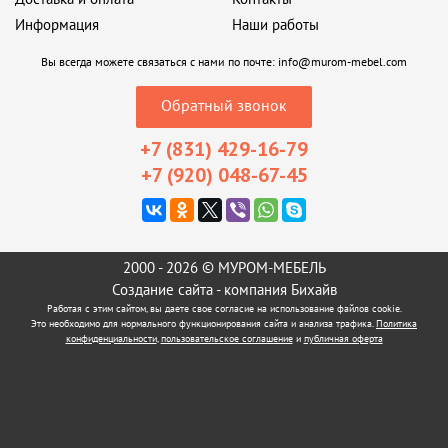
Информация
Наши работы
Вы всегда можете связаться с нами по почте:
info@murom-mebel.com
Обратный звонок
+7 (831) 429-16-79
+7 (920) 048-67-45
2000 - 2026 © МУРОМ-МЕБЕЛЬ
Создание сайта
- компания Бихайв
Работая с этим сайтом, вы даете свое согласие на использование файлов cookie.
Это необходимо для нормального функционирования сайта и анализа трафика.
Политика
конфиденциальности
,
пользовательское соглашение
и
публичная оферта