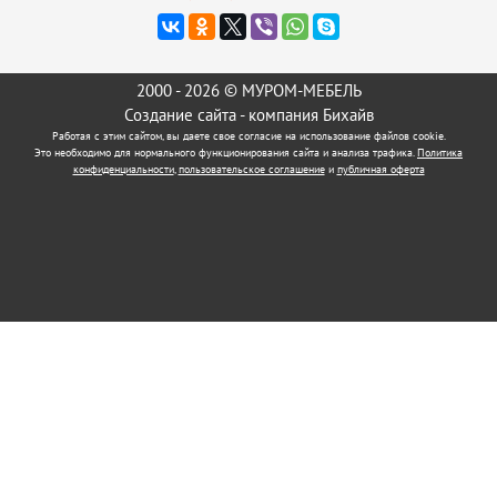
2000 - 2026 © МУРОМ-МЕБЕЛЬ
Создание сайта
- компания Бихайв
Работая с этим сайтом, вы даете свое согласие на использование файлов cookie.
Это необходимо для нормального функционирования сайта и анализа трафика.
Политика
конфиденциальности
,
пользовательское соглашение
и
публичная оферта