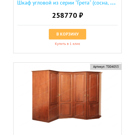
Ш
каф угловой из серии "Грета" (сосна, резьба береза)
258770 ₽
В КОРЗИНУ
Купить в 1 клик
Артикул:
Т004053