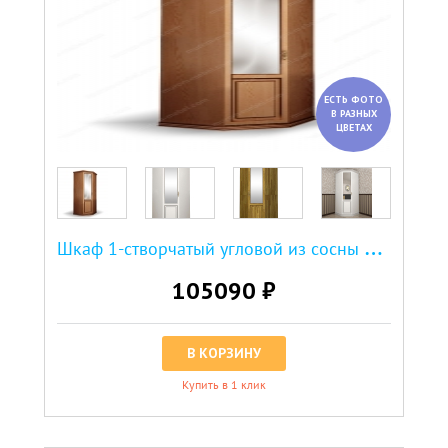
ЕСТЬ ФОТО
В РАЗНЫХ
ЦВЕТАХ
Ш
каф 1-створчатый угловой из сосны из серии "Дарина"
105090 ₽
В КОРЗИНУ
Купить в 1 клик