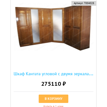
Артикул:
Т004028
Ш
каф Кантата угловой с двумя зеркалами
275110 ₽
В КОРЗИНУ
Купить в 1 клик