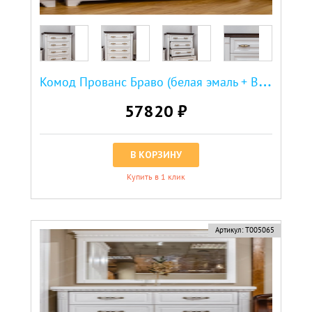
К
омод Прованс Браво (белая эмаль + Венге 3)
57820 ₽
В КОРЗИНУ
Купить в 1 клик
Артикул:
Т005065