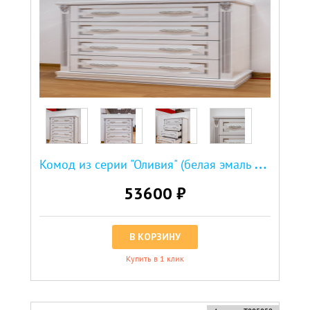
К
омод из серии "Оливия" (белая эмаль с серебряной патиной)
53600 ₽
В КОРЗИНУ
Купить в 1 клик