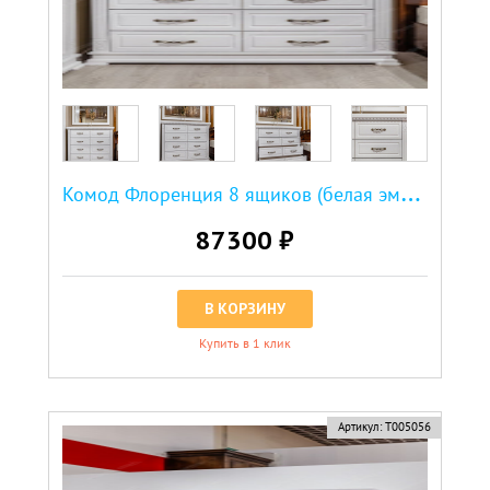
К
омод Флоренция 8 ящиков (белая эмаль)
87300 ₽
В КОРЗИНУ
Купить в 1 клик
Артикул:
Т005056