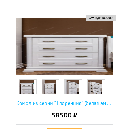
Артикул:
Т005085
К
омод из серии "Флоренция" (белая эмаль)
58500 ₽