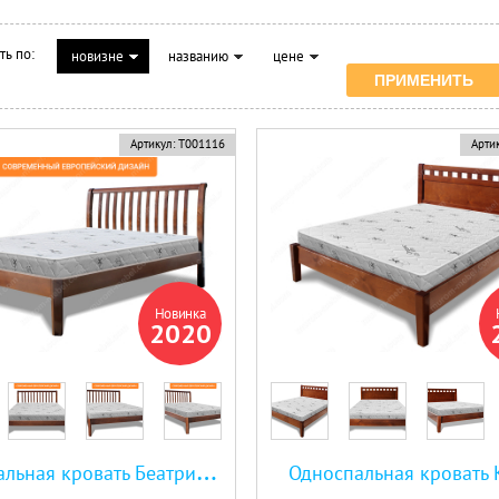
ть по:
новизне
названию
цене
Артикул:
Т001116
Артик
Новинка
2020
О
дноспальная кровать Беатрис Люкс
Односпальная кровать 