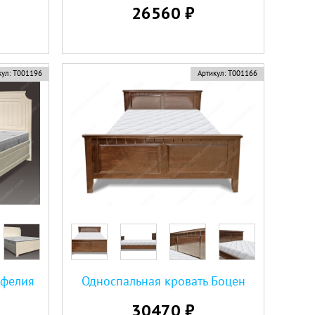
26560 ₽
ул:
Т001196
Артикул:
Т001166
Офелия
Односпальная кровать Боцен
30470 ₽