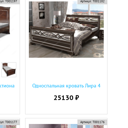
ул:
Т001197
Артикул:
Т001182
ктиона
Односпальная кровать Лира 4
25130 ₽
ул:
Т001177
Артикул:
Т001176