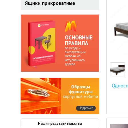
Ящики прикроватные
ОСНОВНЫЕ
ПРАВИЛА
по уходу и
эксплуатации
мебели из
натурального
дерева
Односп
Образцы
фурнитуры
корпусной мебели
Подробнее
Наши представительства