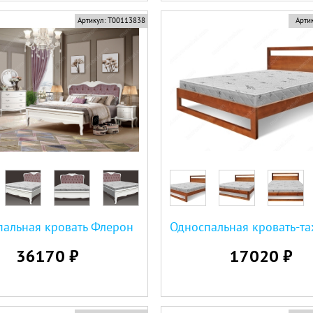
Артикул:
Т00113838
Артик
альная кровать Флерон
36170 ₽
17020 ₽