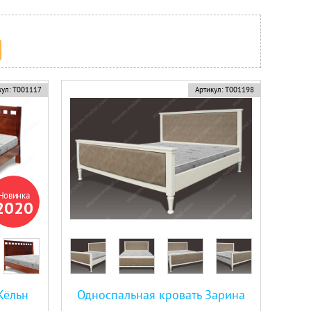
ул:
Т001117
Артикул:
Т001198
Новинка
2020
Кёльн
Односпальная кровать Зарина