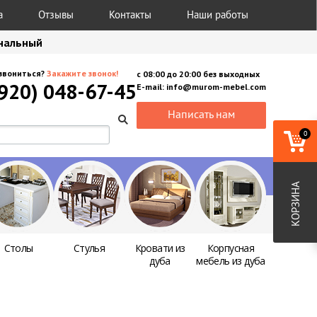
а
Отзывы
Контакты
Наши работы
анальный
звониться?
Закажите звонок!
с
08:00
до
20:00
без выходных
(920) 048-67-45
E-mail:
info@murom-mebel.com
Написать нам
0
КОРЗИНА
Столы
Стулья
Кровати из
Корпусная
дуба
мебель из дуба