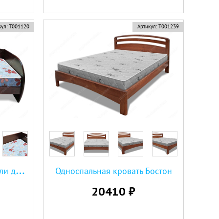
ул:
Т001120
Артикул:
Т001239
О
дноспальная кровать Бали детская
Односпальная кровать Бостон
20410 ₽