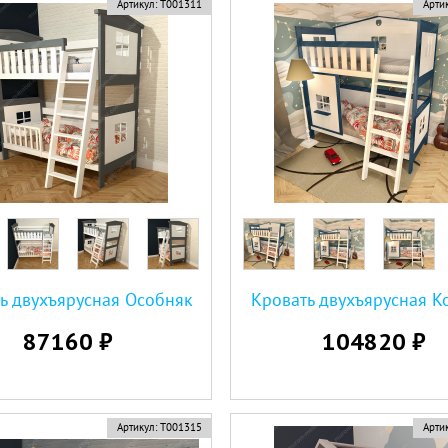
Артикул:
Т001311
Артик
ь двухъярусная Особняк
Кровать двухъярусная К
87160 ₽
104820 ₽
Артикул:
Т001315
Артик