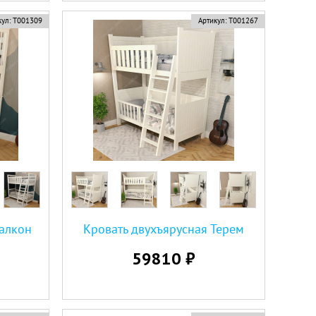
ул:
Т001309
Артикул:
Т001267
Балкон
Кровать двухъярусная Терем
59810 ₽