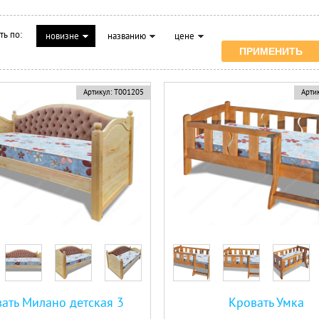
ть по:
новизне
названию
цене
Артикул:
Т001205
Артик
ать Милано детская 3
Кровать Умка