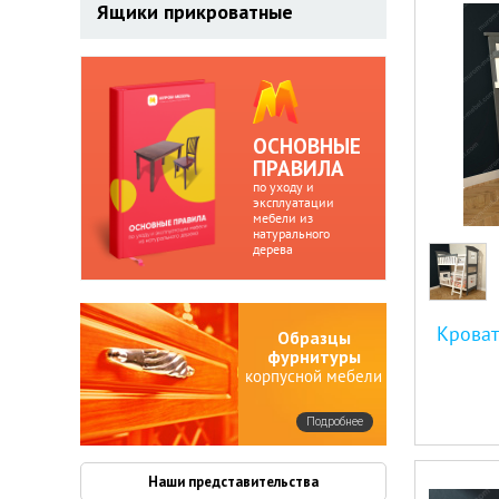
Ящики прикроватные
ОСНОВНЫЕ
ПРАВИЛА
по уходу и
эксплуатации
мебели из
натурального
дерева
Кроват
Образцы
фурнитуры
корпусной мебели
Подробнее
Наши представительства