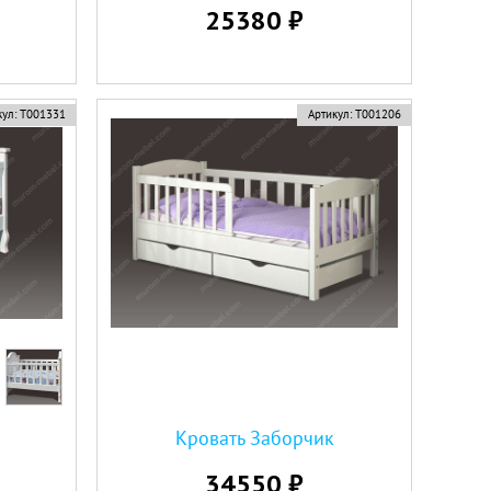
25380 ₽
ул:
Т001331
Артикул:
Т001206
Кровать Заборчик
34550 ₽