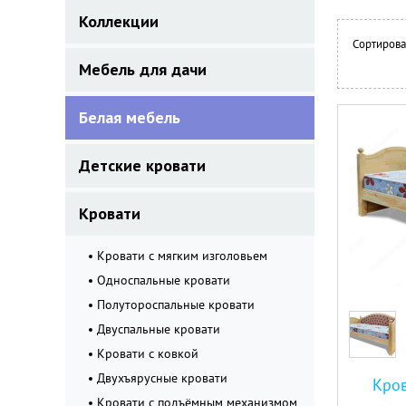
Коллекции
Сортирова
Мебель для дачи
Белая мебель
Детские кровати
Кровати
Кровати с мягким изголовьем
Односпальные кровати
Полутороспальные кровати
Двуспальные кровати
Кровати с ковкой
Двухъярусные кровати
Кров
Кровати с подъёмным механизмом