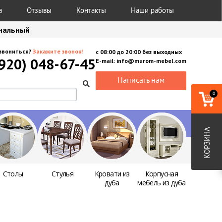
а
Отзывы
Контакты
Наши работы
анальный
звониться?
Закажите звонок!
с
08:00
до
20:00
без выходных
(920) 048-67-45
E-mail:
info@murom-mebel.com
Написать нам
0
КОРЗИНА
Столы
Стулья
Кровати из
Корпусная
дуба
мебель из дуба