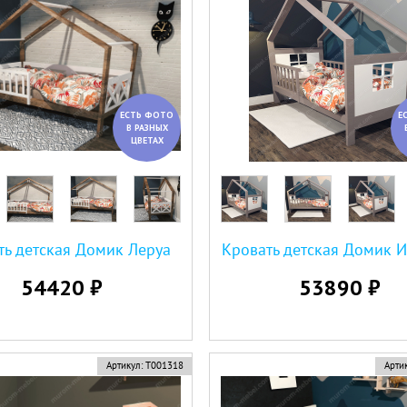
ЕСТЬ ФОТО
Е
В РАЗНЫХ
ЦВЕТАХ
ть детская Домик Леруа
Кровать детская Домик 
54420 ₽
53890 ₽
Артикул:
Т001318
Артик